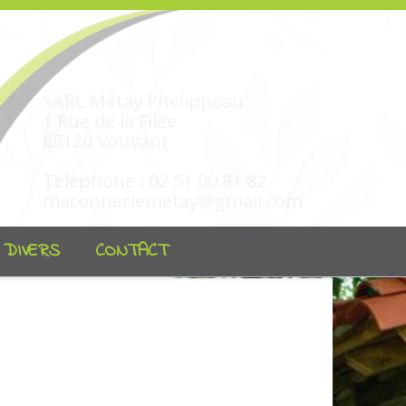
SARL Métay Phelippeau
1 Rue de la Filée
85120 Vouvant
Téléphone : 02 51 00 81 82
maconneriemetay@gmail.com
 DIVERS
CONTACT